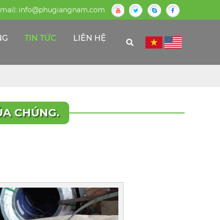
mail:
info@phugiangnam.com
NG
TIN TỨC
LIÊN HỆ
ỦA CHÚNG.