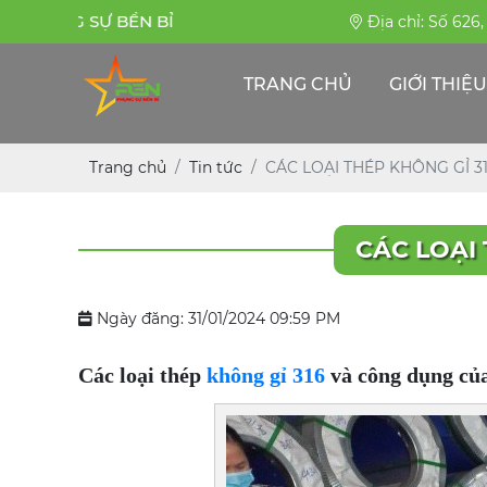
PHỤNG SỰ BỀN BỈ
Địa chỉ: Số 626
TRANG CHỦ
GIỚI THIỆU
Trang chủ
Tin tức
CÁC LOẠI THÉP KHÔNG GỈ 
CÁC LOẠI
Ngày đăng: 31/01/2024 09:59 PM
Các loại thép
không gỉ 316
và công dụng củ