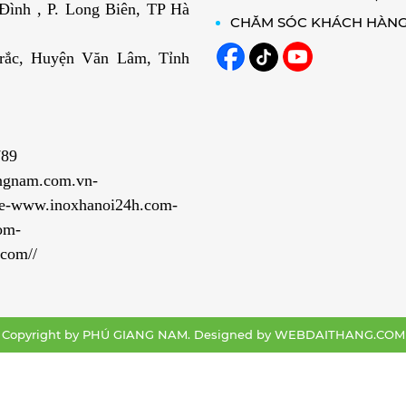
ình , P. Long Biên, TP Hà
CHĂM SÓC KHÁCH HÀN
rắc, Huyện Văn Lâm, Tỉnh
789
ngnam.com.vn-
e-www.inoxhanoi24h.com-
om-
com//
Copyright by PHÚ GIANG NAM. Designed by
WEBDAITHANG.COM