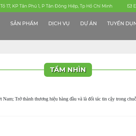
, Tổ 17, KP Tân Phú 1, P Tân Đông Hiệp, Tp Hồ Chí Minh
E
SẢN PHẨM
DỊCH VỤ
DỰ ÁN
TUYỂN DỤ
ỐNG HÀN-ĐÚC INOX 304|316|310S
PHỤ KIỆN ĐƯỜNG ỐNG -INOX KHÁC
THÉP ĐẶC CHỦNG/THÉP CHỊU MÀI MÒN
ỐNG HỘP TRANG TRÍ INOX - CÔNG NGHIỆP
TẦM NHÌN
t Nam; Trở thành thương hiệu hàng đầu và là đối tác tin cậy trong chuỗi