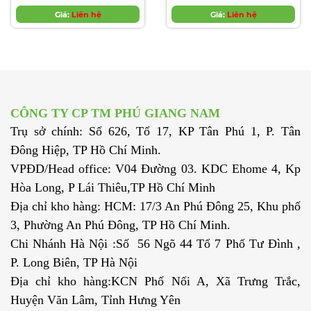
304, CÚT INOX 316,
NGẮN 45 ĐỘ INOX
CÚT INOX VI SINH, CO
Giá:
Liên hệ
304, 316, CO LƠI 304,
Giá:
Liên hệ
INOX VI SINH, CO
CO LƠI 316
NGẮN 90, CO INOX
THỰC PHẨM
CÔNG TY CP TM PHÚ GIANG NAM
Trụ sở chính: Số 626, Tổ 17, KP Tân Phú 1, P. Tân
Đông Hiệp, TP Hồ Chí Minh.
VPĐD/Head office: V04 Đường 03. KDC Ehome 4, Kp
Hòa Long, P Lái Thiêu,TP Hồ Chí Minh
Địa chỉ kho hàng: HCM: 17/3 An Phú Đông 25, Khu phố
3, Phường An Phú Đông, TP Hồ Chí Minh.
Chi Nhánh Hà Nội :Số 56 Ngõ 44 Tổ 7 Phố Tư Đình ,
P. Long Biên, TP Hà Nội
Địa chỉ kho hàng:KCN Phố Nối A, Xã Trưng Trắc,
Huyện Văn Lâm, Tỉnh Hưng Yên