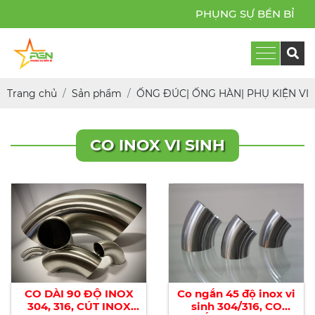
PHỤNG SỰ BỀN BỈ
Trang chủ
Sản phẩm
ỐNG ĐÚC| ỐNG HÀN| PHỤ KIỆN VI S
CO INOX VI SINH
CO DÀI 90 ĐỘ INOX
Co ngắn 45 độ inox vi
304, 316, CÚT INOX
sinh 304/316, CO