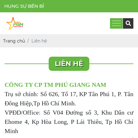
HỤNG SỰ BỀN BỈ
Trang chủ
Liên hệ
LIÊN HỆ
CÔNG TY CP TM PHÚ GIANG NAM
Trụ sở chính: Số 626, Tổ 17, KP Tân Phú 1, P. Tân
Đông Hiệp,Tp Hồ Chí Minh.
VPĐD/Office: Số V04 Đường số 3, Khu Dân cư
Ehome 4, Kp Hòa Long, P Lái Thiêu, Tp Hồ Chí
Minh