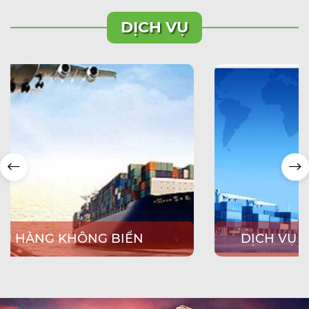
DỊCH VỤ
DỊCH VỤ VẬN CHUYỂN HÀNG KHÔNG
yển
Với mạng lưới đại lý ở nước ngoài, PGN Cargo cu
i có
cấp dịch vụ vận chuyển hàng hóa xuất nhập khẩu 
cấp
đường hàng không đến các điểm đến trên toàn th
 qua
giới. Để đáp ứng tất cả các yêu cầu vận chuyển hà
ịch
không của bạn, chúng tôi có thỏa thuận với các h
Xem thêm
vận tải hàng không lớn. Với chuyên môn và năng l
chi
của mình, chúng tôi sử dụng các hãng vận chuyển
đáng tin cậy để đảm bảo giao hàng kịp thời. Dịch vụ
vận chuyển hàng không của chúng tôi là tốt nhất 