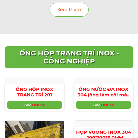
THÉP TẤM CHỊU MÀI
THÉP TẤM CHỊU MÀI
MÒN HARDOX HITEMP
MÒN
NM360|NM400|NM450|N
Giá:
Liên hệ
Giá:
Liên hệ
Xem thêm
ỐNG HỘP TRANG TRÍ INOX -
CÔNG NGHIỆP
ỐNG HỘP INOX
ỐNG NƯỚC ĐÁ INOX
TRANG TRÍ 201
304 (ống làm cối máy
sản xuất nước đá)