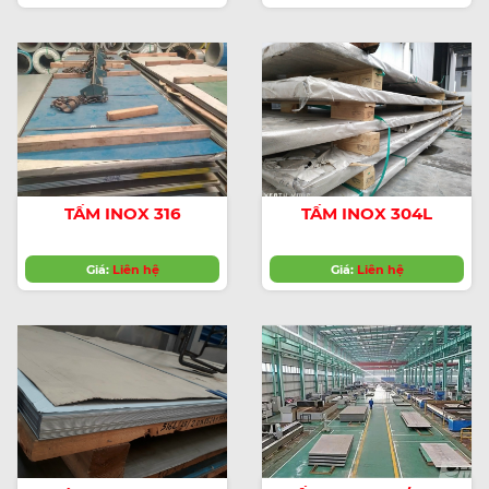
QUÓC,ĐÀI LOAN
TẤM INOX 316
TẤM INOX 304L
Giá:
Liên hệ
Giá:
Liên hệ