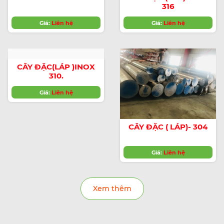
316
Giá:
Liên hệ
Giá:
Liên hệ
CÂY ĐẶC(LÁP )INOX
310.
Giá:
Liên hệ
CÂY ĐẶC ( LÁP)- 304
Giá:
Liên hệ
Xem thêm