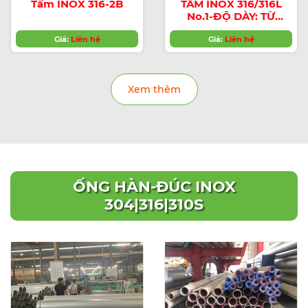
Tấm INOX 316-2B
TẤM INOX 316/316L
No.1-ĐỘ DÀY: TỪ
3mm-120mm
Giá:
Liên hệ
Giá:
Liên hệ
Xem thêm
ỐNG HÀN-ĐÚC INOX
304|316|310S