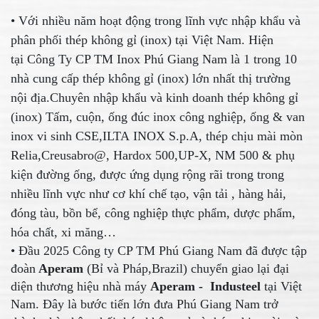
• Với nhiều năm hoạt động trong lĩnh vực nhập khẩu và
phân phối thép không gỉ (inox) tại Việt Nam. Hiện
tại Công Ty CP TM Inox Phú Giang Nam là 1 trong 10
nhà cung cấp thép không gỉ (inox) lớn nhất thị trường
nội địa.Chuyên nhập khẩu và kinh doanh thép không gỉ
(inox) Tấm, cuộn, ống đúc inox công nghiệp, ống & van
inox vi sinh CSE,ILTA INOX S.p.A, thép chịu mài mòn
Relia,Creusabro@, Hardox 500,UP-X, NM 500 & phụ
kiện đường ống, được ứng dụng rộng rãi trong trong
nhiều lĩnh vực như cơ khí chế tạo, vận tải , hàng hải,
đóng tàu, bồn bể, công nghiệp thực phẩm, dược phẩm,
hóa chất, xi măng…
• Đầu 2025 Công ty CP TM Phú Giang Nam đã được tập
đoàn
Aperam
(Bỉ và Pháp,Brazil) chuyển giao lại đại
diện thương hiệu nhà máy
Aperam - Industeel
tại Việt
Nam. Đây là bước tiến lớn đưa Phú Giang Nam trở