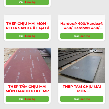
Giá:
8000
Liên hệ
Hardox® 400/Hardox®
450/ Hardox® 450/
Hardox® 500/Hardox®
550/Hardox® 600
Giá:
Liên hệ
THÉP CHỊU MÀI MÒN -
RELIA SẢN XUẤT TẠI BỈ
Giá:
Liên hệ