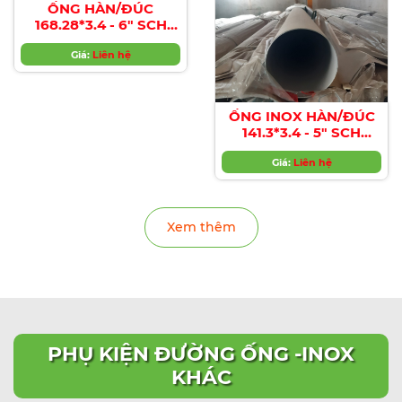
ỐNG HÀN/ĐÚC
168.28*3.4 - 6" SCH
10s/SCH 40s/SCH 80s...
Giá:
Liên hệ
ỐNG INOX HÀN/ĐÚC
141.3*3.4 - 5" SCH
10s/SCH 40s/SCH 80s...
Giá:
Liên hệ
Xem thêm
PHỤ KIỆN ĐƯỜNG ỐNG -INOX
KHÁC