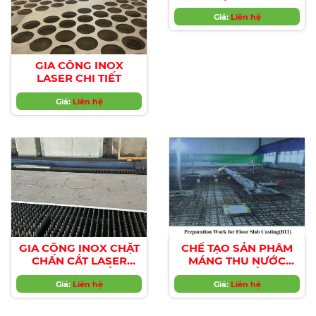
GIA CÔNG INOX
TƯ VẤN THIẾT KẾ HỆ
LASER CHI TIẾT
THỐNG ĐƯỜNG
ỐNG....
Giá:
Liên hệ
Giá:
Liên hệ
GIA CÔNG INOX CHẶT
CHẾ TẠO SẢN PHẨM
CHẤN CẮT LASER
MÁNG THU NƯỚC
THEO YÊU CẦU
GUTTER VÀ NẮP ĐẬY
Giá:
Liên hệ
GRATING INOX DÀNH
Giá:
Liên hệ
CHO CÁC NHÀ MÁY
THỰC PHẨM , BIA ,