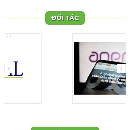
ĐỐI TÁC
TẤM INOX CÁN NÓNG 316L
CHO NGÀNH CƠ KHÍ CHẾ
TẠO MÁY, BỒN BỂ CÔNG
NGHIỆP, HÓA CHẤT, LỌC
HÓA DẦU VÀ ĐÓNG TÀU