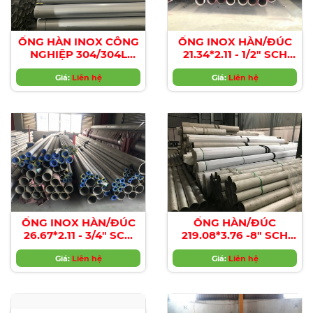
ỐNG HÀN INOX CÔNG
ỐNG INOX HÀN/ĐÚC
NGHIỆP 304/304L
21.34*2.11 - 1/2" SCH
A312/A778/JIS
10s/SCH 40s/SCH 80s...
G3459/DIN
Giá:
Liên hệ
Giá:
Liên hệ
ỐNG INOX HÀN/ĐÚC
ỐNG HÀN/ĐÚC
26.67*2.11 - 3/4" SCH
219.08*3.76 -8" SCH
10s/SCH 40s/SCH 80s...
10s/SCH 40s/SCH 80s...
Giá:
Liên hệ
Giá:
Liên hệ