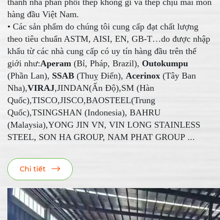
thành nhà phân phối thép không gỉ và thép chịu mài mòn
hàng đầu Việt Nam.
• Các sản phẩm do chúng tôi cung cấp đạt chất lượng
theo tiêu chuẩn ASTM, AISI, EN, GB-T…do được nhập
khẩu từ các nhà cung cấp có uy tín hàng đầu trên thế
giới như:
Aperam
(Bỉ, Pháp, Brazil),
Outokumpu
(Phần Lan),
SSAB
(Thuỵ Điển),
Acerinox
(Tây Ban
Nha),
VIRAJ
,JINDAN(Ấn Độ),SM (Hàn
Quốc),TISCO,JISCO,BAOSTEEL(Trung
Quốc),TSINGSHAN (Indonesia), BAHRU
(Malaysia),YONG JIN VN, VIN LONG STAINLESS
STEEL, SON HA GROUP, NAM PHAT GROUP ...
Chi tiết