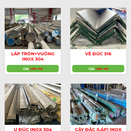
LÁP TRÒN+VUÔNG
VÊ ĐÚC 316
INOX 304
Giá:
Liên hệ
Giá:
Liên hệ
U ĐÚC INOX 304
CÂY ĐẶC (LÁP) INOX