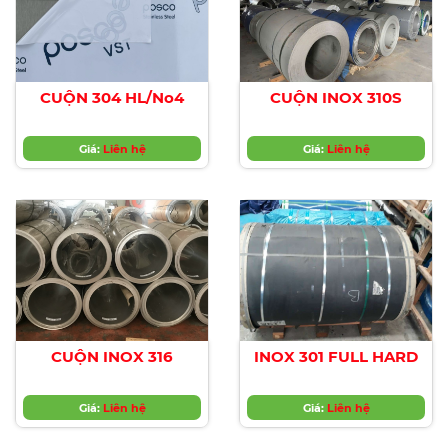
CUỘN 304 HL/No4
CUỘN INOX 310S
Giá:
Liên hệ
Giá:
Liên hệ
CUỘN INOX 316
INOX 301 FULL HARD
Giá:
Liên hệ
Giá:
Liên hệ