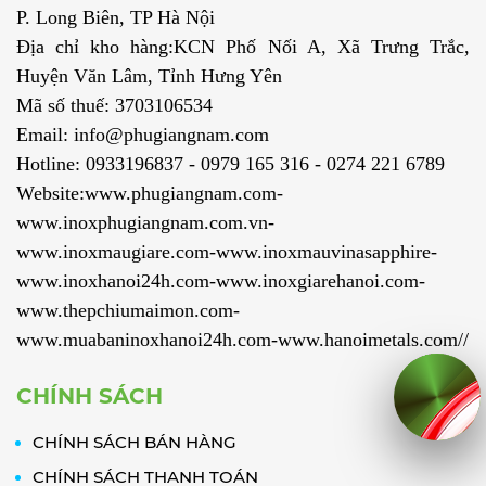
VPĐD/Head office: V04 Đường 03. KDC Ehome 4, Kp
Hòa Long, P Lái Thiêu,TP Hồ Chí Minh
Địa chỉ kho hàng: HCM: 17/3 An Phú Đông 25, Khu phố
TẤM INOX CÁN NÓNG 316L
CHO NGÀNH CƠ KHÍ CHẾ
3, Phường An Phú Đông, TP Hồ Chí Minh.
TẠO MÁY, BỒN BỂ CÔNG
NGHIỆP, HÓA CHẤT, LỌC
Chi Nhánh Hà Nội :Số 56 Ngõ 44 Tổ 7 Phố Tư Đình ,
HÓA DẦU VÀ ĐÓNG TÀU
P. Long Biên, TP Hà Nội
Địa chỉ kho hàng:KCN Phố Nối A, Xã Trưng Trắc,
ỐNG ĐÚC 310S - ỐNG HÀN
Huyện Văn Lâm, Tỉnh Hưng Yên
INOX 310S LÀ GÌ? ĐẶC
ĐIỂM CƠ TÍNH,ỨNG DỤNG
Mã số thuế: 3703106534
CỦA ỐNG INOX 310S-
Email: info@phugiangnam.com
NHỮNG ĐIỀU BẠN CHƯA
BIẾT VỀ CHÚNG !
Hotline: 0933196837 - 0979 165 316 - 0274 221 6789
Website:www.phugiangnam.com-
INOX-THÉP KHÔNG GỈ 316 &
316L: SO SÁNH TOÀN
www.inoxphugiangnam.com.vn-
DIỆN,TIÊU CHUẨN VÀNG
www.inoxmaugiare.com-www.inoxmauvinasapphire-
CỦA NGÀNH SẢN XUẤT
CÔNG NGHIỆP, ĐÓ CŨNG
www.inoxhanoi24h.com-www.inoxgiarehanoi.com-
LÀ LÝ DO BẠN NÊN QUAN
TÂM
www.thepchiumaimon.com-
www.muabaninoxhanoi24h.com-www.hanoimetals.com//
INOX 310/310S/310H CHO