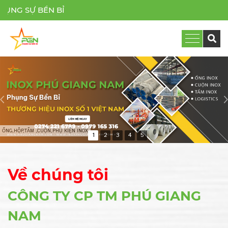
P
1
2
3
4
5
Về chúng tôi
CÔNG TY CP TM PHÚ GIANG
NAM