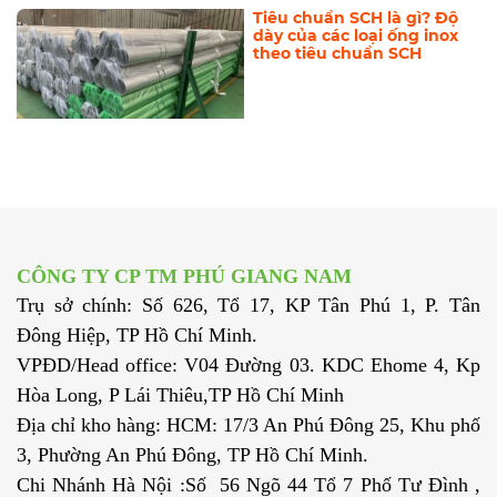
PHẦN,ĐẶC ĐIỂM,ỨNG
DỤNG CỦA CHÚNG
Tiêu chuẩn SCH là gì? Độ
dày của các loại ống inox
theo tiêu chuẩn SCH
CUNG CẤP VÊ ĐÚC, CÂY
TRÒN ĐẶC INOX , VUÔNG
ĐẶC INOX , LỤC GIÁC INOX
, U ĐÚC INOX 304/316/310S
KHU VỰC HÀ NỘI VÀ ĐỒNG
BẰNG SÔNG HỒNG,ĐÔNG
BẮC BỘ, TÂY BẮC BỘ, BẮC
TRUNG BỘ
CÔNG TY CP TM PHÚ GIANG NAM
Tiêu chuẩn ống inox ASTM
A312 và ASTM A778: Sự
Trụ sở chính: Số 626, Tổ 17, KP Tân Phú 1, P. Tân
khác biệt là gì?
Đông Hiệp, TP Hồ Chí Minh.