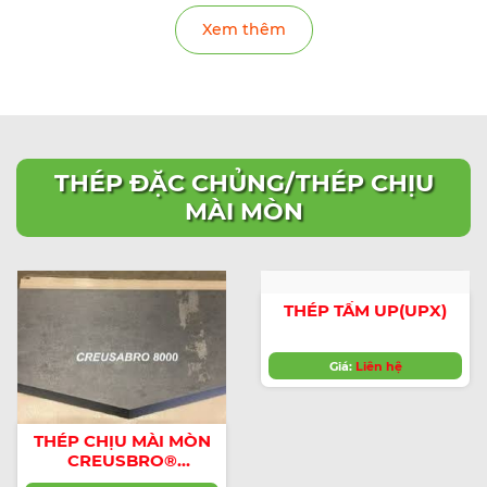
RƯỢU, NƯỚC GIẢI
Xem thêm
KHÁT
THÉP ĐẶC CHỦNG/THÉP CHỊU
MÀI MÒN
THÉP TẤM UP(UPX)
Giá:
Liên hệ
THÉP CHỊU MÀI MÒN
CREUSBRO®
4800/CREUSBRO®