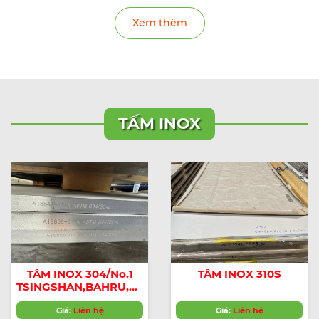
Xem thêm
TẤM INOX
TẤM INOX 304/No.1
TẤM INOX 310S
TSINGSHAN,BAHRU,COMLUMBUS,
Outo
Kumpu,CHINA,HÀN
Giá:
Liên hệ
Giá:
Liên hệ