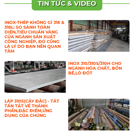
ỐNG ĐÚC 310S - ỐNG HÀN
INOX 310S LÀ GÌ? ĐẶC
ĐIỂM CƠ TÍNH,ỨNG DỤNG
CỦA ỐNG INOX 310S-
NHỮNG ĐIỀU BẠN CHƯA
BIẾT VỀ CHÚNG !
TIN TỨC & VIDEO
INOX-THÉP KHÔNG GỈ 316 &
316L: SO SÁNH TOÀN
DIỆN,TIÊU CHUẨN VÀNG
CỦA NGÀNH SẢN XUẤT
CÔNG NGHIỆP, ĐÓ CŨNG
LÀ LÝ DO BẠN NÊN QUAN
TÂM
INOX 310/310S/310H CHO
NGÀNH HÓA CHẤT, BỒN
BỂ,LÒ ĐỐT
LÁP 310S(CÂY ĐẶC) - TẤT
TẦN TẬT VỀ THÀNH