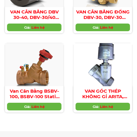
VAN CÂN BẰNG DBV
VAN CÂN BẰNG ĐỒNG
30-40, DBV-30/40
DBV-30, DBV-30
DYNAMIC BALANCE
Dynamic Type
Giá:
VALVES
Liên hệ
Balanced Valve
Giá:
Liên hệ
Van Cân Bằng BSBV-
VAN GÓC THÉP
100, BSBV-100 Static
KHÔNG GỈ ARITA,
Balance Valve
Pneumatic-angle-
Giá:
Liên hệ
seat-Valve-SS-Thread
Giá:
Liên hệ