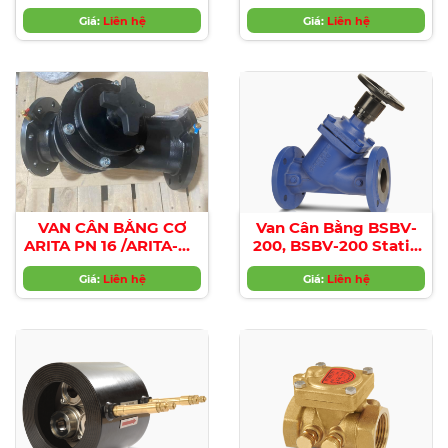
END)/ARITA-BRASS-
PN10/PN16(DN50-
BALANCING-VALVE-
Giá:
Liên hệ
Giá:
DN500)
Liên hệ
SE-PN25-SBT
VAN CÂN BẰNG CƠ
Van Cân Bằng BSBV-
ARITA PN 16 /ARITA-DI-
200, BSBV-200 Static
BALANCING-VALVE-
Balance Valve
Giá:
PN16
Liên hệ
Giá:
Liên hệ