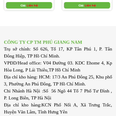
HÒA PHÁT,HOA SEN,
TIÊU CHUẨN KS D
VINA ONE, NAM KIM...
Giá:
Liên hệ
3568-1991(SPRK) , JIS
Giá:
Liên hệ
GIÁ TỐT NHẤT,BÁO
G 3466-
GIÁ MỚI NHẤT
1988(STKR),ASTM
A50(Gr A,Gr B,Gr C, Gr
D)-DÙNG CHO CÁC
LOẠI KẾT CẤU
CÔNG TY CP TM PHÚ GIANG NAM
Trụ sở chính: Số 626, Tổ 17, KP Tân Phú 1, P. Tân
Đông Hiệp, TP Hồ Chí Minh.
VPĐD/Head office: V04 Đường 03. KDC Ehome 4, Kp
Hòa Long, P Lái Thiêu,TP Hồ Chí Minh
Địa chỉ kho hàng: HCM: 17/3 An Phú Đông 25, Khu phố
3, Phường An Phú Đông, TP Hồ Chí Minh.
Chi Nhánh Hà Nội :Số 56 Ngõ 44 Tổ 7 Phố Tư Đình ,
P. Long Biên, TP Hà Nội
Địa chỉ kho hàng:KCN Phố Nối A, Xã Trưng Trắc,
Huyện Văn Lâm, Tỉnh Hưng Yên