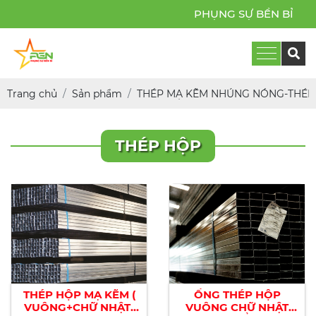
PHỤNG SỰ BỀN BỈ
Trang chủ
Sản phẩm
THÉP MẠ KẼM NHÚNG NÓNG-THÉP 
THÉP HỘP
THÉP HỘP MẠ KẼM (
ỐNG THÉP HỘP
VUÔNG+CHỮ NHẬT)
VUÔNG CHỮ NHẬT