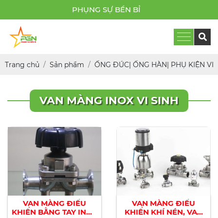
PHỤNG SỰ BỀN BỈ
Trang chủ
Sản phẩm
ỐNG ĐÚC| ỐNG HÀN| PHỤ KIỆN VI S
VAN MÀNG INOX VI SINH
VAN MÀNG ĐIỀU
VAN MÀNG ĐIỀU
KHIỂN BẰNG TAY INOX
KHIỂN KHÍ NÉN, VAN