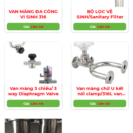
VAN MÀNG ĐA CỔNG
BỘ LỌC VỆ
VI SINH 316
SINH/Sanitary Filter
Giá:
Liên hệ
Giá:
Liên hệ
Van màng 3 chiều/ 3
Van màng chữ U kết
way Diaphragm Valve
nối clamp/316L van
màng chữ U nối
Giá:
Liên hệ
clamp/ Sanitary
Giá:
Liên hệ
Manual U-Type
Diaphragm Valve