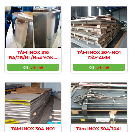
TẤM INOX 316
TẤM INOX 304-NO1
BA/2B/HL/No4 YONG
DÀY 4MM
JIN
Giá:
Liên hệ
Giá:
Liên hệ
TẤM INOX 304-NO1
Tấm INOX 304/304L