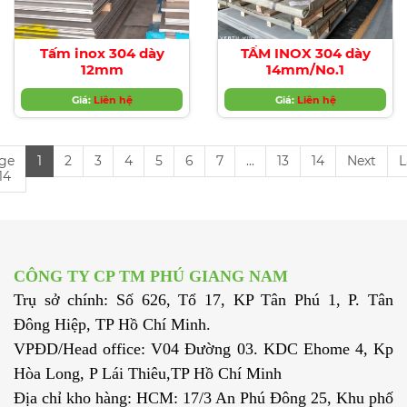
Tấm inox 304 dày
TẤM INOX 304 dày
12mm
14mm/No.1
Giá:
Liên hệ
Giá:
Liên hệ
ge
1
2
3
4
5
6
7
...
13
14
Next
L
 14
CÔNG TY CP TM PHÚ GIANG NAM
Trụ sở chính: Số 626, Tổ 17, KP Tân Phú 1, P. Tân
Đông Hiệp, TP Hồ Chí Minh.
VPĐD/Head office: V04 Đường 03. KDC Ehome 4, Kp
Hòa Long, P Lái Thiêu,TP Hồ Chí Minh
Địa chỉ kho hàng: HCM: 17/3 An Phú Đông 25, Khu phố