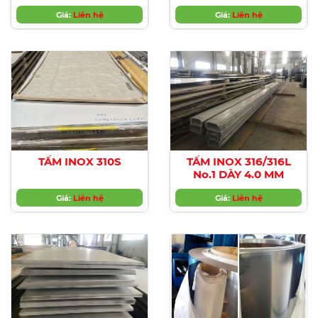
Outo
Kumpu,CHINA,HÀN
Giá:
Liên hệ
Giá:
Liên hệ
QUÓC,ĐÀI LOAN
TẤM INOX 310S
TẤM INOX 316/316L
No.1 DÀY 4.0 MM
Giá:
Liên hệ
Giá:
Liên hệ