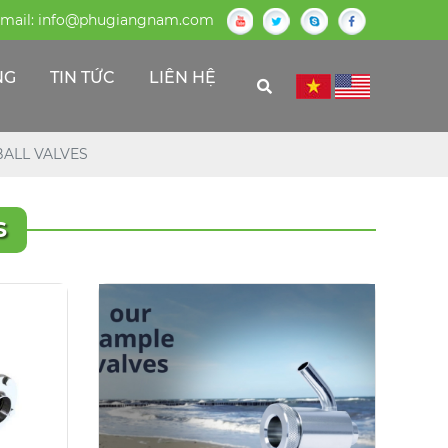
mail:
info@phugiangnam.com
NG
TIN TỨC
LIÊN HỆ
BALL VALVES
S