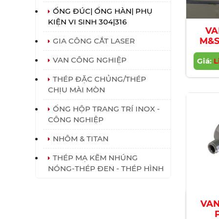
ỐNG ĐÚC| ỐNG HÀN| PHỤ
KIỆN VI SINH 304|316
VA
M&S
GIA CÔNG CẮT LASER
VAN CÔNG NGHIỆP
Giá:
L
THÉP ĐẶC CHỦNG/THÉP
CHỊU MÀI MÒN
ỐNG HỘP TRANG TRÍ INOX -
CÔNG NGHIỆP
NHÔM & TITAN
THÉP MẠ KẼM NHÚNG
NÓNG-THÉP ĐEN - THÉP HÌNH
VAN