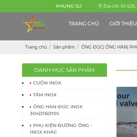
PHỤNG SỰ BỀN BỈ
Địa chỉ: Số 626
TRANG CHỦ
GIỚI THIỆU
Trang chủ
Sản phẩm
ỐNG ĐÚC| ỐNG HÀN| PHỤ 
DANH MỤC SẢN PHẨM
CUỘN INOX
TẤM INOX
ỐNG HÀN-ĐÚC INOX
304|316|310S
PHỤ KIỆN ĐƯỜNG ỐNG -
INOX KHÁC