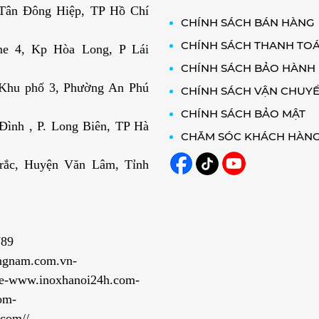
. Tân Đông Hiệp, TP Hồ Chí
CHÍNH SÁCH BÁN HÀNG
CHÍNH SÁCH THANH TO
e 4, Kp Hòa Long, P Lái
CHÍNH SÁCH BẢO HÀNH
 Khu phố 3, Phường An Phú
CHÍNH SÁCH VẬN CHUY
CHÍNH SÁCH BẢO MẬT
ình , P. Long Biên, TP Hà
CHĂM SÓC KHÁCH HÀN
rắc, Huyện Văn Lâm, Tỉnh
789
ngnam.com.vn-
e-www.inoxhanoi24h.com-
om-
com//