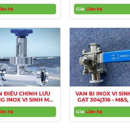
AMPLING VALVES
PRESSURE RELIEF 
iên hệ
PharmCom
Giá:
Liên hệ
N ĐIỀU CHỈNH LƯU
VAN BI INOX VI SIN
G INOX VI SINH M&S
GẠT 304|316 - M&S
S THROTTLE VALVES
SANITARY STAINL
iên hệ
Giá:
STEEL BALL VAL
Liên hệ
304|316