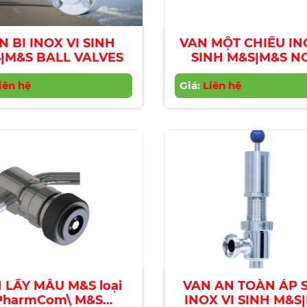
N BI INOX VI SINH
VAN MỘT CHIỀU IN
|M&S BALL VALVES
SINH M&S|M&S N
RETURN VALVE
iên hệ
Giá:
Liên hệ
 LẤY MẪU M&S loại
VAN AN TOÀN ÁP 
PharmCom\ M&S
INOX VI SINH M&S