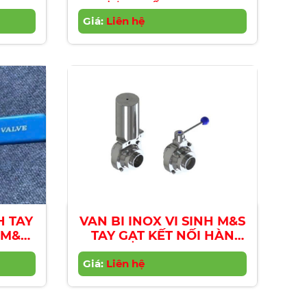
VALVE
DƯỢC PHẨM M&S|M&S
PRESSURE RELIEF VALVE
Giá:
Liên hệ
H TAY
VAN BI INOX VI SINH M&S
, M&S
TAY GẠT KẾT NỐI HÀN
ESS
|M&S BALL VALVES
VE
Giá:
Liên hệ