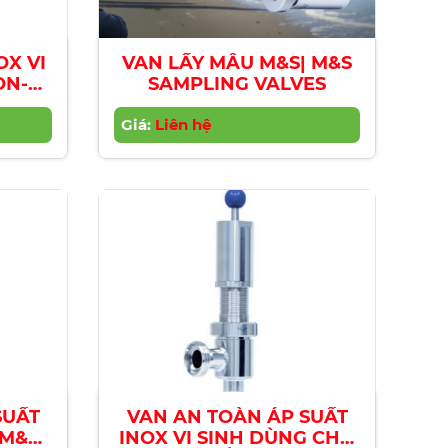
OX VI
VAN LẤY MẪU M&S| M&S
ON-
SAMPLING VALVES
S
Giá:
Liên hệ
SUẤT
VAN AN TOÀN ÁP SUẤT
|M&S
INOX VI SINH DÙNG CHO