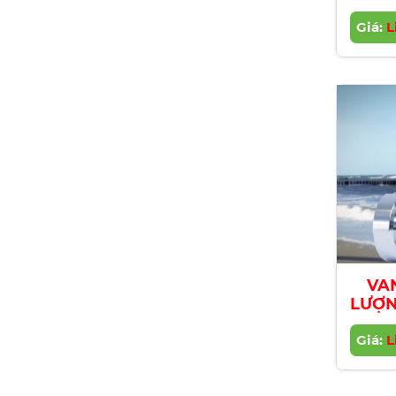
S
Giá:
L
VA
LƯỢN
| M&
Giá:
L