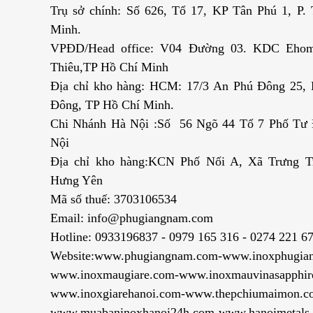
Trụ sở chính: Số 626, Tổ 17, KP Tân Phú 1, P
Minh.
VPĐD/Head office: V04 Đường 03. KDC Ehom
Thiêu,TP Hồ Chí Minh
Địa chỉ kho hàng: HCM: 17/3 An Phú Đông 25,
Đông, TP Hồ Chí Minh.
Chi Nhánh Hà Nội :Số 56 Ngõ 44 Tổ 7 Phố Tư Đ
Nội
Địa chỉ kho hàng:KCN Phố Nối A, Xã Trưng T
Hưng Yên
Mã số thuế: 3703106534
Email: info@phugiangnam.com
Hotline: 0933196837 - 0979 165 316 - 0274 221 6
Website:www.phugiangnam.com-www.inoxphugia
www.inoxmaugiare.com-www.inoxmauvinasapphir
www.inoxgiarehanoi.com-www.thepchiumaimon.c
www.muabaninoxhanoi24h.com-www.hanoimetals.