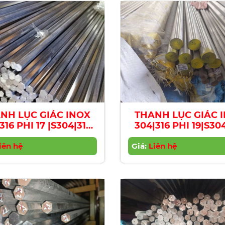
NH LỤC GIÁC INOX
THANH LỤC GIÁC 
316 PHI 17 |S304|316
304|316 PHI 19|S30
nless Steel Hexagon
Stainless Steel He
r | Diameter 17mm
iên hệ
Giá:
Bar | Diameter 1
Liên hệ