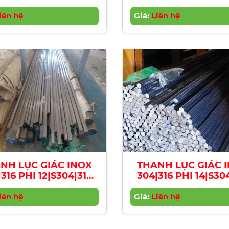
nless Steel Hexagon
Stainless Steel He
r | Diameter 6mm
iên hệ
Giá:
Bar | Diameter 8
Liên hệ
NH LỤC GIÁC INOX
THANH LỤC GIÁC 
316 PHI 12|S304|316
304|316 PHI 14|S30
nless Steel Hexagon
Stainless Steel He
r | Diameter 12mm
iên hệ
Giá:
Bar | Diameter 1
Liên hệ