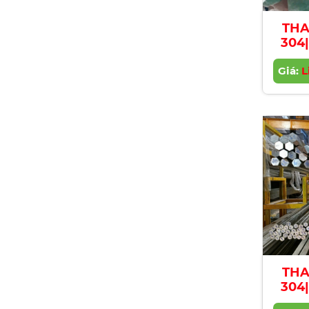
THA
304|
Stai
Giá:
Ba
L
THA
304|
Stai