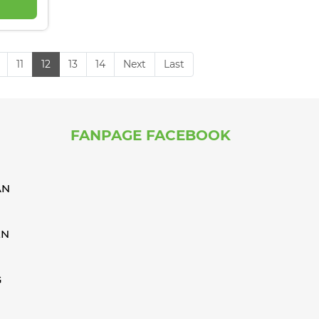
0mm
11
12
13
14
Next
Last
FANPAGE FACEBOOK
ÁN
ỂN
G