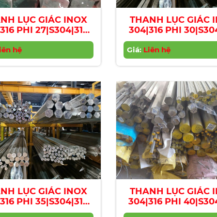
NH LỤC GIÁC INOX
THANH LỤC GIÁC 
316 PHI 27|S304|316
304|316 PHI 30|S30
nless Steel Hexagon
Stainless Steel He
r | Diameter 27mm
iên hệ
Giá:
Bar | Diameter 3
Liên hệ
NH LỤC GIÁC INOX
THANH LỤC GIÁC 
316 PHI 35|S304|316
304|316 PHI 40|S30
nless Steel Hexagon
Stainless Steel He