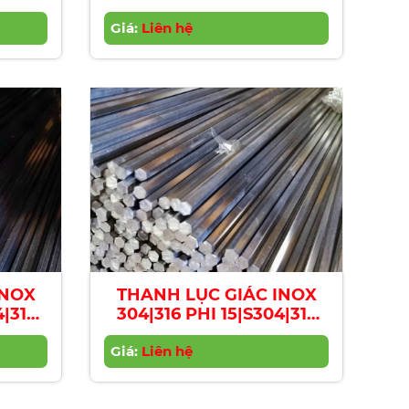
xagon
Stainless Steel Hexagon
 mm
Giá:
Bar | Diameter 10mm
Liên hệ
INOX
THANH LỤC GIÁC INOX
4|316
304|316 PHI 15|S304|316
xagon
Stainless Steel Hexagon
4mm
Giá:
Bar | Diameter 15mm
Liên hệ