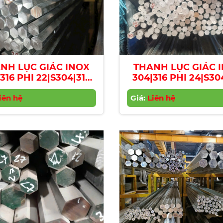
NH LỤC GIÁC INOX
THANH LỤC GIÁC 
316 PHI 22|S304|316
304|316 PHI 24|S30
nless Steel Hexagon
Stainless Steel He
r | Diameter 22mm
iên hệ
Giá:
Bar | Diameter 2
Liên hệ