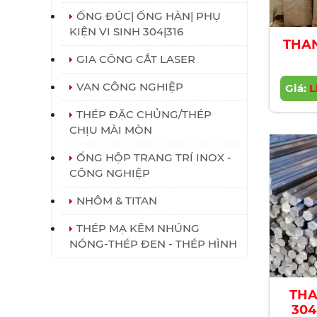
ỐNG ĐÚC| ỐNG HÀN| PHỤ
KIỆN VI SINH 304|316
THA
GIA CÔNG CẮT LASER
200x
VAN CÔNG NGHIỆP
Giá:
Squ
L
THÉP ĐẶC CHỦNG/THÉP
CHỊU MÀI MÒN
ỐNG HỘP TRANG TRÍ INOX -
CÔNG NGHIỆP
NHÔM & TITAN
THÉP MẠ KẼM NHÚNG
NÓNG-THÉP ĐEN - THÉP HÌNH
THA
304