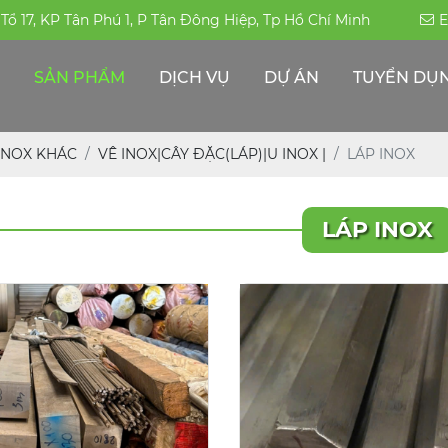
, Tổ 17, KP Tân Phú 1, P Tân Đông Hiệp, Tp Hồ Chí Minh
E
SẢN PHẨM
DỊCH VỤ
DỰ ÁN
TUYỂN DỤ
ỐNG HÀN-ĐÚC INOX 304|316|310S
PHỤ KIỆN ĐƯỜNG ỐNG -INOX KHÁC
THÉP ĐẶC CHỦNG/THÉP CHỊU MÀI MÒN
ỐNG HỘP TRANG TRÍ INOX - CÔNG NGHIỆP
INOX KHÁC
VÊ INOX|CÂY ĐẶC(LÁP)|U INOX |
LÁP INOX
LÁP INOX