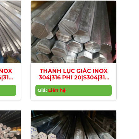
INOX
THANH LỤC GIÁC INOX
4|316
304|316 PHI 20|S304|316
xagon
Stainless Steel Hexagon
9mm
Giá:
Bar | Diameter 20mm
Liên hệ