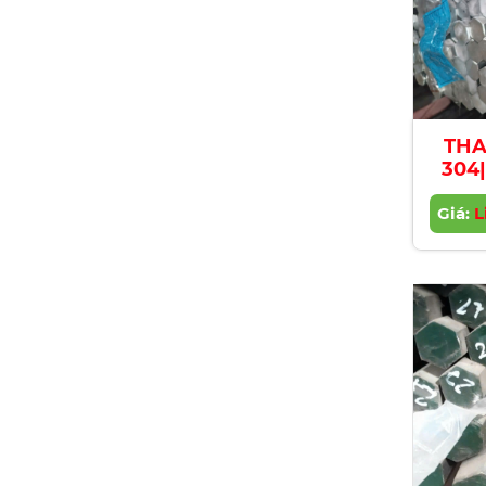
THA
304|
Stai
Giá:
Ba
L