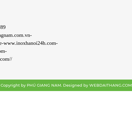
789
ngnam.com.vn-
e-www.inoxhanoi24h.com-
om-
com//
Copyright by PHÚ GIANG NAM. Designed by
WEBDAITHANG.COM