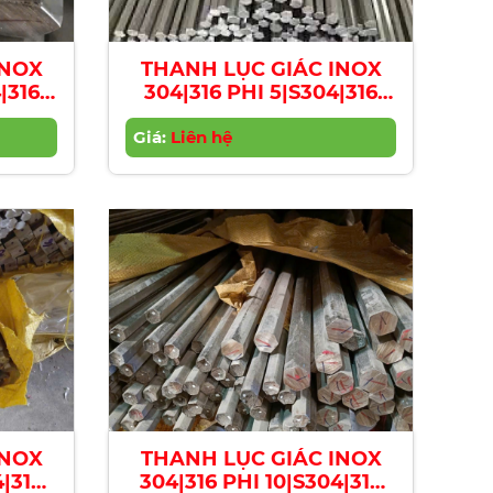
INOX
THANH LỤC GIÁC INOX
|316
304|316 PHI 5|S304|316
xagon
Stainless Steel Hexagon
4mm
Giá:
Bar | Diameter 5mm
Liên hệ
INOX
THANH LỤC GIÁC INOX
4|316
304|316 PHI 10|S304|316