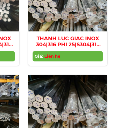
INOX
THANH LỤC GIÁC INOX
4|316
304|316 PHI 25|S304|316
xagon
Stainless Steel Hexagon
4mm
Giá:
Bar | Diameter 25mm
Liên hệ