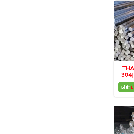
THA
304|
Stai
Giá:
Ba
L