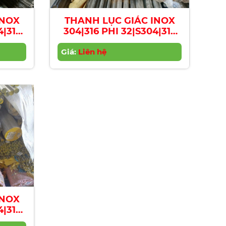
INOX
THANH LỤC GIÁC INOX
4|316
304|316 PHI 32|S304|316
xagon
Stainless Steel Hexagon
0mm
Giá:
Bar | Diameter 32mm
Liên hệ
INOX
4|316
xagon