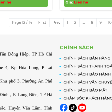
r | Diameter 35mm
iên hệ
Giá:
Bar | Diameter 4
Liên hệ
Page 12 / 14
First
Prev
1
2
...
8
9
10
CHÍNH SÁCH
. Tân Đông Hiệp, TP Hồ Chí
CHÍNH SÁCH BÁN HÀNG
CHÍNH SÁCH THANH TO
e 4, Kp Hòa Long, P Lái
CHÍNH SÁCH BẢO HÀNH
 Khu phố 3, Phường An Phú
CHÍNH SÁCH VẬN CHUY
CHÍNH SÁCH BẢO MẬT
ình , P. Long Biên, TP Hà
CHĂM SÓC KHÁCH HÀN
rắc, Huyện Văn Lâm, Tỉnh