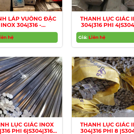
NH LÁP VUÔNG ĐẶC
THANH LỤC GIÁC 
INOX 304|316 -
304|316 PHI 4|S304
200|Stainless Steel
Stainless Steel He
are Bar 200 x 200 -
iên hệ
Giá:
Bar | Diameter 
Liên hệ
304|316
NH LỤC GIÁC INOX
THANH LỤC GIÁC 
|316 PHI 6|S304|316
304|316 PHI 8 |S30