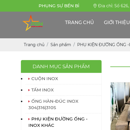
PHỤNG SỰ BỀN BỈ
Địa chỉ: Số 626
TRANG CHỦ
GIỚI THIỆU
Trang chủ
Sản phẩm
PHỤ KIỆN ĐƯỜNG ỐNG -
DANH MỤC SẢN PHẨM
CUỘN INOX
TẤM INOX
ỐNG HÀN-ĐÚC INOX
304|316|310S
PHỤ KIỆN ĐƯỜNG ỐNG -
INOX KHÁC